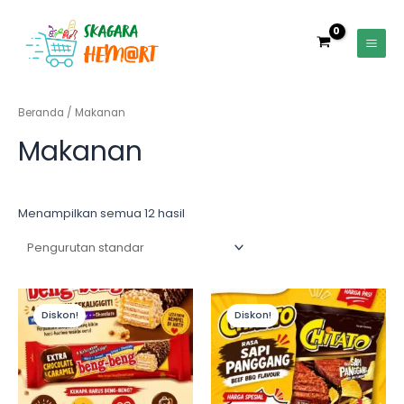
Lewati
Main
ke
Men
konten
Beranda
/ Makanan
Makanan
Menampilkan semua 12 hasil
Diskon!
Diskon!