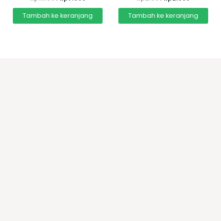
0
0
dari
dari
5
5
Tambah ke keranjang
Tambah ke keranjang