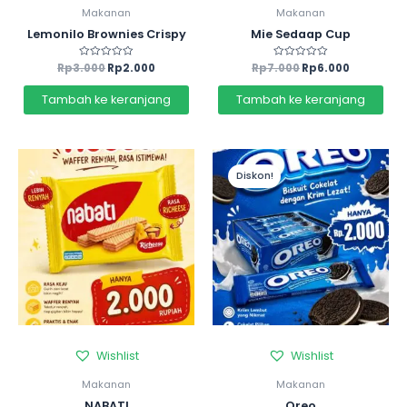
Makanan
Makanan
Lemonilo Brownies Crispy
Mie Sedaap Cup
Rp
3.000
Dinilai
Rp
2.000
Rp
7.000
Dinilai
Rp
6.000
0
0
dari
dari
5
5
Tambah ke keranjang
Tambah ke keranjang
Diskon!
Wishlist
Wishlist
Makanan
Makanan
NABATI
Oreo