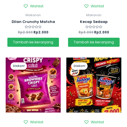
Wishlist
Wishlist
Makanan
Makanan
Dilan Crunchy Matcha
Kecap Sedaap
Rp
2.500
Dinilai
Rp
2.000
Rp
3.000
Dinilai
Rp
2.000
0
0
dari
dari
5
5
Tambah ke keranjang
Tambah ke keranjang
Diskon!
Diskon!
Wishlist
Wishlist