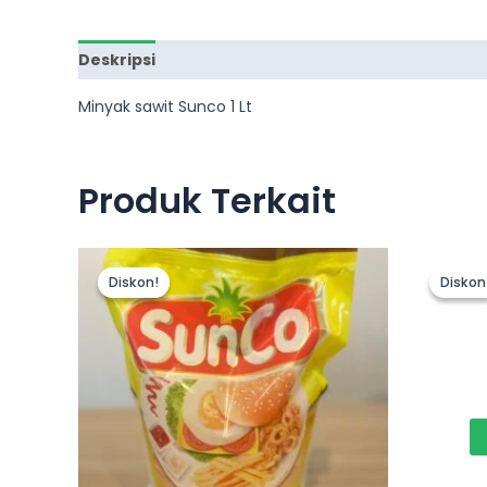
Deskripsi
Ulasan (0)
Minyak sawit Sunco 1 Lt
Produk Terkait
Diskon!
Diskon!
Diskon
Diskon