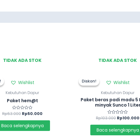
TIDAK ADA STOK
TIDAK ADA STOK
!
!
Diskon!
Diskon!
Wishlist
Wishlist
Kebutuhan Dapur
Kebutuhan Dapur
Paket beras padi madu 5 
Paket hem@t
minyak Sunco 1 Lite
Rp
53.000
Rp
50.000
Dinilai
0
Rp
103.000
Rp
100.000
Dinilai
dari
0
5
Baca selengkapnya
dari
5
Baca selengkapnya