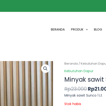
BERANDA
PRODUK
BLOG
Beranda
/
Kebutuhan Dapu
Kebutuhan Dapur
Minyak sawit 
Rp
23.000
Rp
21.0
Minyak sawit Sunco 1 Lt
Stok habis