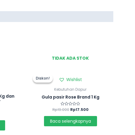
TIDAK ADA STOK
Diskon!
Diskon!
Wishlist
Kebutuhan Dapur
Kg dan
Gula pasir Rose Brand 1 Kg
r
Rp
19.000
Rp
17.500
Dinilai
0
dari
5
Baca selengkapnya